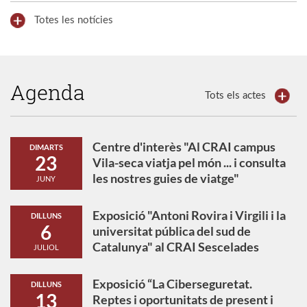
Totes les notícies
Agenda
Tots els actes
Centre d'interès "Al CRAI campus
DIMARTS
23
Vila-seca viatja pel món ... i consulta
les nostres guies de viatge"
JUNY
Exposició "Antoni Rovira i Virgili i la
DILLUNS
6
universitat pública del sud de
Catalunya" al CRAI Sescelades
JULIOL
Exposició “La Ciberseguretat.
DILLUNS
13
Reptes i oportunitats de present i