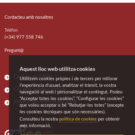
Contacteu amb nosaltres
Telèfon
(+34) 977 558 746
Pregunt@
Aquest lloc web utilitza cookies
Què és el CRAI
Utilitzem cookies pròpies i de tercers per millorar
l’experiència d’usuari, analitzar el trànsit, la vostra
On ens podeu trobar
navegació al web i personalitzar el contingut. Podeu
“Acceptar totes les cookies”, “Configurar les cookies”
Preguntes més freqüents
que voleu acceptar o bé “Rebutjar-les totes” (excepte
les cookies tècniques que són necessàries).
política de cookies
Consulteu la nostra
per obtenir
més informació.