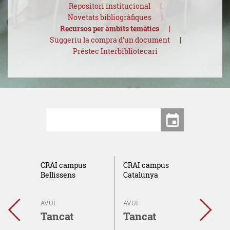
Repositori institucional
Novetats bibliogràfiques
Recursos per àmbits temàtics
Suggeriu la compra d'un document
Préstec Interbibliotecari
Centres
Data
CRAI campus
CRAI campus
CRAI 
el
Bellissens
Catalunya
Sescel
AVUI
AVUI
AVUI
←
→
Tancat
Tancat
Tanc