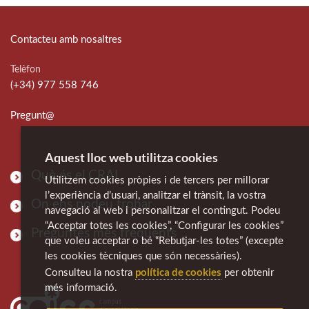
Contacteu amb nosaltres
Telèfon
(+34) 977 558 746
Pregunt@
Aquest lloc web utilitza cookies
Què és el CRAI
Utilitzem cookies pròpies i de tercers per millorar
l’experiència d’usuari, analitzar el trànsit, la vostra
On ens podeu trobar
navegació al web i personalitzar el contingut. Podeu
“Acceptar totes les cookies”, “Configurar les cookies”
Preguntes més freqüents
que voleu acceptar o bé “Rebutjar-les totes” (excepte
les cookies tècniques que són necessàries).
política de cookies
Consulteu la nostra
per obtenir
més informació.