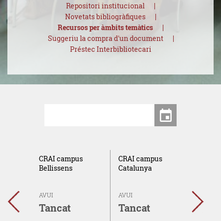
Repositori institucional
Novetats bibliogràfiques
Recursos per àmbits temàtics
Suggeriu la compra d'un document
Préstec Interbibliotecari
Centres
Data
CRAI campus
CRAI campus
CRAI 
el
Bellissens
Catalunya
Sescel
AVUI
AVUI
AVUI
←
→
Tancat
Tancat
Tanc