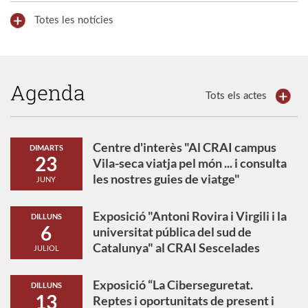
Totes les notícies
Agenda
Tots els actes
Centre d'interès "Al CRAI campus
DIMARTS
23
Vila-seca viatja pel món ... i consulta
les nostres guies de viatge"
JUNY
Exposició "Antoni Rovira i Virgili i la
DILLUNS
6
universitat pública del sud de
Catalunya" al CRAI Sescelades
JULIOL
Exposició “La Ciberseguretat.
DILLUNS
13
Reptes i oportunitats de present i