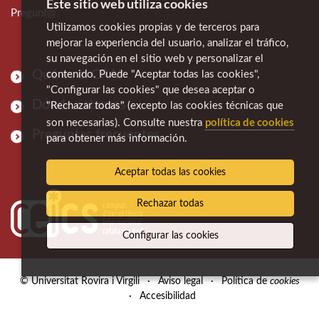
Este sitio web utiliza cookies
Pregunt@
Utilizamos cookies propias y de terceros para
mejorar la experiencia del usuario, analizar el tráfico,
su navegación en el sitio web y personalizar el
Qué es el CRAI
contenido. Puede "Aceptar todas las cookies",
"Configurar las cookies" que desea aceptar o
Dónde estamos
"Rechazar todas" (excepto las cookies técnicas que
política de cookies
son necesarias). Consulte nuestra
Preguntas frecuentes
para obtener más información.
Aceptar todas las cookies
Rechazar todas
Configurar las cookies
cookies
© Universitat Rovira i Virgili
·
Aviso legal
·
Política de
·
Accesibilidad