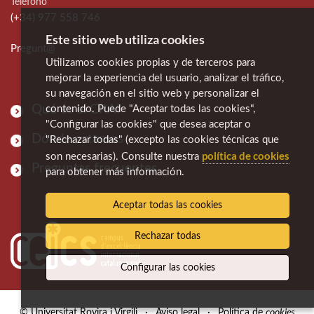
Teléfono
(+34) 977 558 746
Este sitio web utiliza cookies
Pregunt@
Utilizamos cookies propias y de terceros para
mejorar la experiencia del usuario, analizar el tráfico,
su navegación en el sitio web y personalizar el
Qué es el CRAI
contenido. Puede "Aceptar todas las cookies",
"Configurar las cookies" que desea aceptar o
Dónde estamos
"Rechazar todas" (excepto las cookies técnicas que
política de cookies
son necesarias). Consulte nuestra
Preguntas frecuentes
para obtener más información.
Aceptar todas las cookies
Rechazar todas
Configurar las cookies
cookies
© Universitat Rovira i Virgili
·
Aviso legal
·
Política de