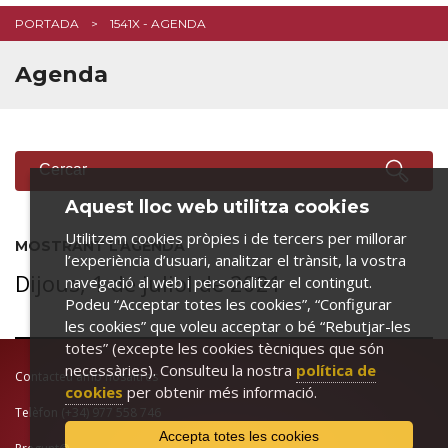
PORTADA
1541X - AGENDA
Agenda
CERCADOR
Cercar
Aquest lloc web utilitza cookies
Utilitzem cookies pròpies i de tercers per millorar
MOSTRANT L’AGENDA
l’experiència d’usuari, analitzar el trànsit, la vostra
Dijous, 1 de juliol de 2021
navegació al web i personalitzar el contingut.
Podeu “Acceptar totes les cookies”, “Configurar
les cookies” que voleu acceptar o bé “Rebutjar-les
totes” (excepte les cookies tècniques que són
necessàries). Consulteu la nostra
política de
Contacteu amb nosaltres
cookies
per obtenir més informació.
Telèfon
(+34) 977 558 746
Accepta totes les cookies