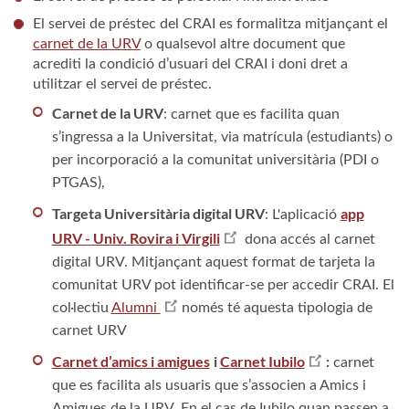
El servei de préstec del CRAI es formalitza mitjançant el
carnet de la URV
o qualsevol altre document que
acrediti la condició d’usuari del CRAI i doni dret a
utilitzar el servei de préstec.
Carnet de la URV
: carnet que es facilita quan
s’ingressa a la Universitat, via matrícula (estudiants) o
per incorporació a la comunitat universitària (PDI o
PTGAS),
Targeta Universitària digital URV
app
: L'aplicació
URV - Univ. Rovira i Virgili
dona accés al carnet
digital URV. Mitjançant aquest format de tarjeta la
comunitat URV pot identificar-se per accedir CRAI. El
col·lectiu
Alumni
només té aquesta tipologia de
carnet URV
Carnet d’amics i amigues
i
Carnet Iubilo
:
carnet
que es facilita als usuaris que s’associen a Amics i
Amigues de la URV. En el cas de Iubilo quan passen a