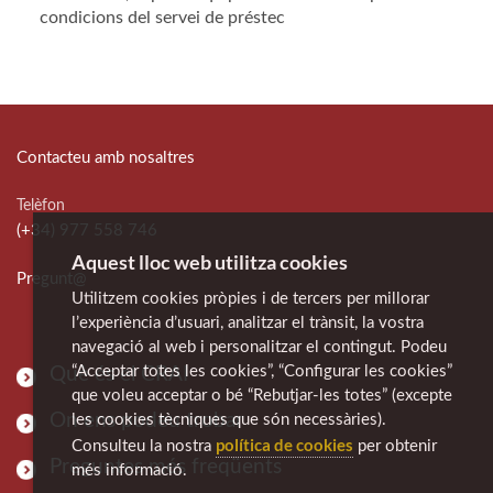
condicions del servei de préstec
Contacteu amb nosaltres
Telèfon
(+34) 977 558 746
Aquest lloc web utilitza cookies
Pregunt@
Utilitzem cookies pròpies i de tercers per millorar
l’experiència d’usuari, analitzar el trànsit, la vostra
navegació al web i personalitzar el contingut. Podeu
“Acceptar totes les cookies”, “Configurar les cookies”
Què és el CRAI
que voleu acceptar o bé “Rebutjar-les totes” (excepte
On ens podeu trobar
les cookies tècniques que són necessàries).
política de cookies
Consulteu la nostra
per obtenir
Preguntes més freqüents
més informació.