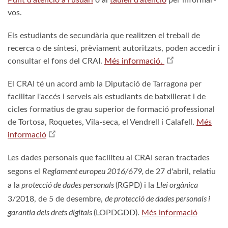
Punt d'atenció a l'usuari
o al
taulell d'atenció
per informar-
vos.
Els estudiants de secundària que realitzen el treball de
recerca o de síntesi, prèviament autoritzats, poden accedir i
consultar el fons del CRAI.
Més informació.
El CRAI té un acord amb la Diputació de Tarragona per
facilitar l'accés i serveis als estudiants de batxillerat i de
cicles formatius de grau superior de formació professional
de Tortosa, Roquetes, Vila-seca, el Vendrell i Calafell.
Més
informació
Les dades personals que faciliteu al CRAI seran tractades
Reglament europeu 2016/679,
segons el
de 27 d'abril, relatiu
protecció de dades personals
Llei orgànica
a la
(RGPD) i la
de protecció de dades personals i
3/2018, de 5 de desembre,
garantia dels drets digitals
(LOPDGDD).
Més informació