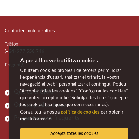
Contacteu amb nosaltres
Telèfon
(+34) 977 558 746
Aquest lloc web utilitza cookies
Pregunt@
Utilitzem cookies pròpies i de tercers per millorar
l’experiència d’usuari, analitzar el trànsit, la vostra
navegació al web i personalitzar el contingut. Podeu
“Acceptar totes les cookies”, “Configurar les cookies”
Què és el CRAI
que voleu acceptar o bé “Rebutjar-les totes” (excepte
On ens podeu trobar
les cookies tècniques que són necessàries).
política de cookies
Consulteu la nostra
per obtenir
Preguntes més freqüents
més informació.
Accepta totes les cookies