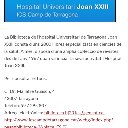
La Biblioteca de l'hospital Universitari de Tarragona Joan
XXIII consta d'uns 2000 llibres especialitzats en ciències de
la salut. A més, disposa d'una àmplia col·lecció de revistes
des de l'any 1967 quan va iniciar la seva activitat l'Hospital
Joan XXIII.
Per consultar el fons:
C. Dr. Mallafré Guasch, 4
43007 Tarragona
Telèfon: 977 295 807
Adreça electrònica:
biblioteca.hj23.ics@gencat.cat
http://www.icscampdetarragona.cat/webg/index.php?
page=biblioteca-2&hl=ca_ES