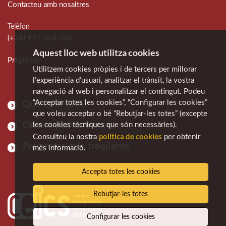
Contacteu amb nosaltres
Telèfon
(+34) 977 558 746
Aquest lloc web utilitza cookies
Pregunt@
Utilitzem cookies pròpies i de tercers per millorar
l’experiència d’usuari, analitzar el trànsit, la vostra
navegació al web i personalitzar el contingut. Podeu
“Acceptar totes les cookies”, “Configurar les cookies”
Què és el CRAI
que voleu acceptar o bé “Rebutjar-les totes” (excepte
On ens podeu trobar
les cookies tècniques que són necessàries).
política de cookies
Consulteu la nostra
per obtenir
Preguntes més freqüents
més informació.
Accepta totes les cookies
Rebutjar-les totes
Configurar les cookies