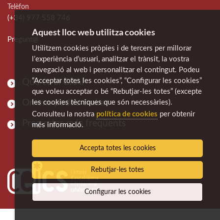
Telèfon
(+34) 977 558 746
Aquest lloc web utilitza cookies
Pregunt@
Utilitzem cookies pròpies i de tercers per millorar
l’experiència d’usuari, analitzar el trànsit, la vostra
navegació al web i personalitzar el contingut. Podeu
“Acceptar totes les cookies”, “Configurar les cookies”
Què és el CRAI
que voleu acceptar o bé “Rebutjar-les totes” (excepte
On ens podeu trobar
les cookies tècniques que són necessàries).
política de cookies
Consulteu la nostra
per obtenir
Preguntes més freqüents
més informació.
Accepta totes les cookies
Rebutjar-les totes
Configurar les cookies