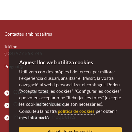
Contacteu amb nosaltres
Telèfon
(+34) 977 558 746
Aquest lloc web utilitza cookies
Pregunt@
Utilitzem cookies pròpies i de tercers per millorar
l’experiència d’usuari, analitzar el trànsit, la vostra
navegació al web i personalitzar el contingut. Podeu
“Acceptar totes les cookies”, “Configurar les cookies”
Què és el CRAI
que voleu acceptar o bé “Rebutjar-les totes” (excepte
On ens podeu trobar
les cookies tècniques que són necessàries).
política de cookies
Consulteu la nostra
per obtenir
Preguntes més freqüents
més informació.